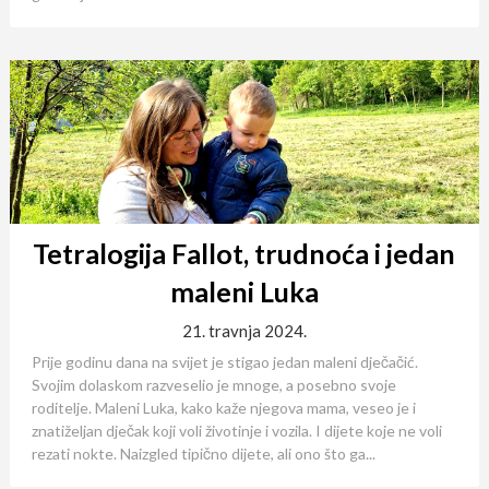
Tetralogija Fallot, trudnoća i jedan
maleni Luka
21. travnja 2024.
Prije godinu dana na svijet je stigao jedan maleni dječačić.
Svojim dolaskom razveselio je mnoge, a posebno svoje
roditelje. Maleni Luka, kako kaže njegova mama, veseo je i
znatiželjan dječak koji voli životinje i vozila. I dijete koje ne voli
rezati nokte. Naizgled tipično dijete, ali ono što ga...