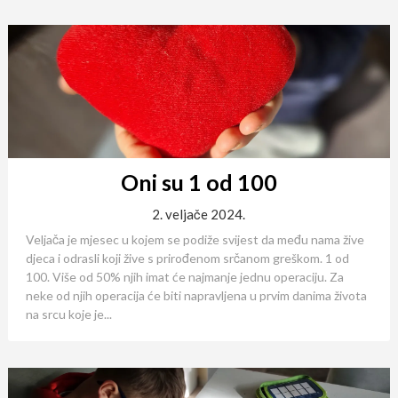
Oni su 1 od 100
2. veljače 2024.
Veljača je mjesec u kojem se podiže svijest da među nama žive
djeca i odrasli koji žive s prirođenom srčanom greškom. 1 od
100. Više od 50% njih imat će najmanje jednu operaciju. Za
neke od njih operacija će biti napravljena u prvim danima života
na srcu koje je...