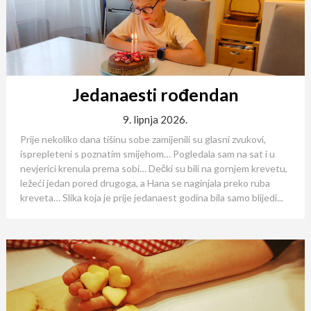
Jedanaesti rođendan
9. lipnja 2026.
Prije nekoliko dana tišinu sobe zamijenili su glasni zvukovi,
isprepleteni s poznatim smijehom… Pogledala sam na sat i u
nevjerici krenula prema sobi… Dečki su bili na gornjem krevetu,
ležeći jedan pored drugoga, a Hana se naginjala preko ruba
kreveta… Slika koja je prije jedanaest godina bila samo blijedi...