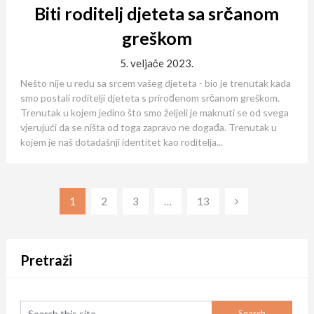
Biti roditelj djeteta sa srčanom
greškom
5. veljače 2023.
Nešto nije u redu sa srcem vašeg djeteta - bio je trenutak kada
smo postali roditelji djeteta s prirođenom srčanom greškom.
Trenutak u kojem jedino što smo željeli je maknuti se od svega
vjerujući da se ništa od toga zapravo ne događa. Trenutak u
kojem je naš dotadašnji identitet kao roditelja...
Paginacija
1
2
3
…
13
objava
Pretraži