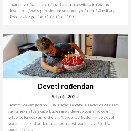
srčanim greškama. Svakih pet minuta u svijetu je rođeno
desetero djece s prirođenom srčanom greškom, 1.3 milijuna
djece svake godine. Oni su 1 od 100....
Deveti rođendan
9. lipnja 2024.
Imat ću devet godina… Da, sjećaš se kako si rekao da ćeš sam
raditi neke stvari kada budeš imao devet godina? A koje? –
pitao je. Ići ćeš sam u školu… A, ajde kad budem imao deset
godina. Ne, kad budem imao petnaest godina… Još jedna
godina je iza...