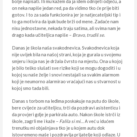
bolje napisati. Ili mu kažem da ja idem odnijeti odjeću, a
on neka napiše jedan red, pa da vidimo tko će prije biti
gotov. I to za sada funkcionira jer je natjecateljski tip i
to ga motivira da ipak bude brži od mene. Zadaće nam
nisu jednostavne, nekada traju satima, ali svima nam je
drago kada učiteljica napiše –
Bravo, trudiš se.
Danas je škola naša svakodnevica. Svakodnevica koja
nije uvijek bila na našoj strani, koja je gurala u svojemu
smjeru i koja nas je držala čvrsto na mjestu. Ona u kojoj
je bilo teško slušati sve rizike koji se mogu dogoditi i u
kojoj su naše želje i snovi nestajali sa svakim alarmom
koji je neumorno alarmirao vraćajući nas u stvarnost u
kojoj smo tada bili.
Danas s torbom na leđima poskakuje na putu do škole,
bere cvijeće za učiteljicu, trči da pozdravi asistenticu i
da provjeri gdje je parkirala auto. Nakon škole istrči iz
škole, zagrli me i kaže –
Falila si mi…
A već u idućem
trenutku mi objašnjava tko je u kojem autu dok
istovremeno maše i pozdravlja prijatelje koji odlaze. U