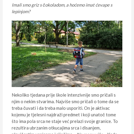
Imali smo griz s čokoladom, a hoćemo imat ćevape s
lepinjom?
Nekoliko tjedana prije škole intenzivnije smo pričali s
njim o nekim stvarima. Najviše smo pričali o tome da se
treba čuvati i da treba malo usporiti. On je aktivac
kojemu je tjelesni najdraži predmet i koji unatoč tome
što ima pola srca ne staje već prelazi svoje granice. To
rezultira ubrzanim otkucajima srca i disanjem,