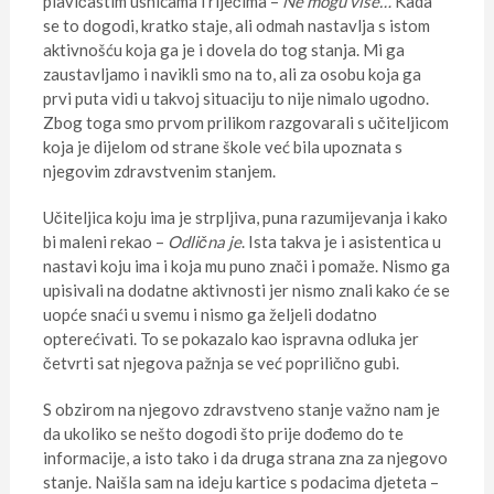
plavičastim usnicama i riječima –
Ne mogu više…
Kada
se to dogodi, kratko staje, ali odmah nastavlja s istom
aktivnošću koja ga je i dovela do tog stanja. Mi ga
zaustavljamo i navikli smo na to, ali za osobu koja ga
prvi puta vidi u takvoj situaciju to nije nimalo ugodno.
Zbog toga smo prvom prilikom razgovarali s učiteljicom
koja je dijelom od strane škole već bila upoznata s
njegovim zdravstvenim stanjem.
Učiteljica koju ima je strpljiva, puna razumijevanja i kako
bi maleni rekao –
Odlična je
. Ista takva je i asistentica u
nastavi koju ima i koja mu puno znači i pomaže. Nismo ga
upisivali na dodatne aktivnosti jer nismo znali kako će se
uopće snaći u svemu i nismo ga željeli dodatno
opterećivati. To se pokazalo kao ispravna odluka jer
četvrti sat njegova pažnja se već poprilično gubi.
S obzirom na njegovo zdravstveno stanje važno nam je
da ukoliko se nešto dogodi što prije dođemo do te
informacije, a isto tako i da druga strana zna za njegovo
stanje. Naišla sam na ideju kartice s podacima djeteta –