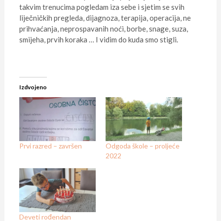
takvim trenucima pogledam iza sebe i sjetim se svih
liječničkih pregleda, dijagnoza, terapija, operacija, ne
prihvaćanja, neprospavanih noći, borbe, snage, suza,
smijeha, prvih koraka … I vidim do kuda smo stigli.
Izdvojeno
Prvi razred – završen
Odgoda škole – proljeće
2022
Deveti rođendan