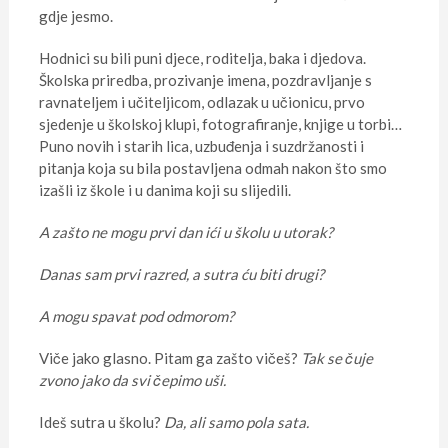
gdje jesmo.
Hodnici su bili puni djece, roditelja, baka i djedova.
Školska priredba, prozivanje imena, pozdravljanje s
ravnateljem i učiteljicom, odlazak u učionicu, prvo
sjedenje u školskoj klupi, fotografiranje, knjige u torbi…
Puno novih i starih lica, uzbuđenja i suzdržanosti i
pitanja koja su bila postavljena odmah nakon što smo
izašli iz škole i u danima koji su slijedili.
A zašto ne mogu prvi dan ići u školu u utorak?
Danas sam prvi razred, a sutra ću biti drugi?
A mogu spavat pod odmorom?
Viče jako glasno. Pitam ga zašto vičeš?
Tak se čuje
zvono jako da svi čepimo uši.
Ideš sutra u školu?
Da, ali samo pola sata.