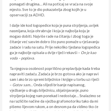
pomagati drugima… Ali na poticaj se vraća na svoje
mjesto. Sve to je dio pokazatelja zbog kojih je u
opservaciji za ADHD.
I dalje ide kod logopedice koja je puna strpljenja, uvijek
nasmijana, koja ohrabruje i koja je najbolja koju je
mogao dobiti. Najviše rade na čitanju i zbog toga je
čitanje već sasvim dobro što puno pomaže u rješavanju
zadaće i radu na satu. Prije nekoliko tjedana logopedica
ga je najbolje opisala u dvije riječi rekavši –
On je kao
voda – poplava.
Ta njegova osobnost poprilično preplavljuje kada treba
napraviti zadaću. Zadaća je brzo gotova ako je napravi
sam i ako brzo spremi bilježnice i knjige u torbu uz riječi
–
Gotov sam
… Onda slijedi brisanje napisanog,
vježbanje u drugu bilježnicu, objašnjavanje, puno
strpljenja kojeg nam ponekad i nedostaje… Snalazimo se
na različite načine da vježba grafomotoriku tako da mi
pišemo lijevom rukom, a on desnom pa da vidimo tko će