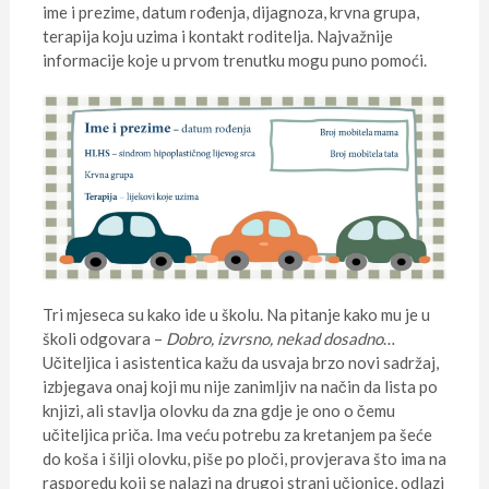
ime i prezime, datum rođenja, dijagnoza, krvna grupa,
terapija koju uzima i kontakt roditelja. Najvažnije
informacije koje u prvom trenutku mogu puno pomoći.
Tri mjeseca su kako ide u školu. Na pitanje kako mu je u
školi odgovara –
Dobro, izvrsno, nekad dosadno
…
Učiteljica i asistentica kažu da usvaja brzo novi sadržaj,
izbjegava onaj koji mu nije zanimljiv na način da lista po
knjizi, ali stavlja olovku da zna gdje je ono o čemu
učiteljica priča. Ima veću potrebu za kretanjem pa šeće
do koša i šilji olovku, piše po ploči, provjerava što ima na
rasporedu koji se nalazi na drugoj strani učionice, odlazi