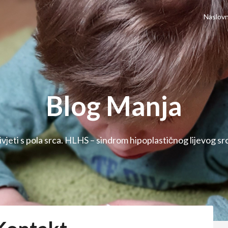
Naslovn
Blog Manja
ivjeti s pola srca. HLHS – sindrom hipoplastičnog lijevog sr