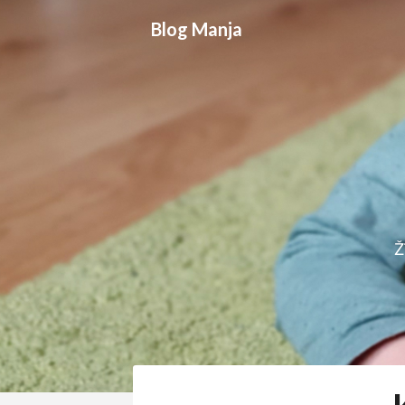
Skip
Blog Manja
to
content
Ž