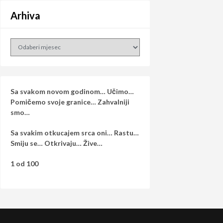
Arhiva
Arhiva
Sa svakom novom godinom… Učimo…
Pomičemo svoje granice… Zahvalniji
smo…
Sa svakim otkucajem srca oni… Rastu…
Smiju se… Otkrivaju… Žive…
1 od 100