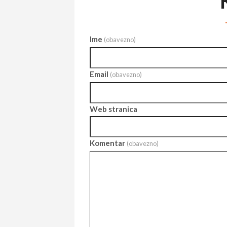
Ime
(obavezno)
Email
(obavezno)
Web stranica
Komentar
(obavezno)