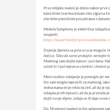
Prvo mlijeko maleni je dobio nakon prve op
kaloričnim tvarima (nisam više sigurna što
sterilnim plastičnim posudicama s datum
Medela Symphony je električna izdajalica 
iznajmiti:
https://bauerfeind.hr/proizvod/medela-s
Dojenje djeteta sa pola srca je moguće i k
bočica. Tako da samo probajte, nemojte fors
Malenog sam dojila mjesec i pol dana. Na
ostali tri i pol mjeseca u bolnici. Unatoč 
Meni osobno izdajanje je pomoglo jer me je
što sam mogla napraviti za malenog, iako
Jedna mama mi je rekla da želi, ali da je n
izdajala prvih mjeseci, ali da je prestala je
dojiti svoje dijete, izdaja se ili daje svom
Do 18 mjeseci maleni je bio uglavnom sam