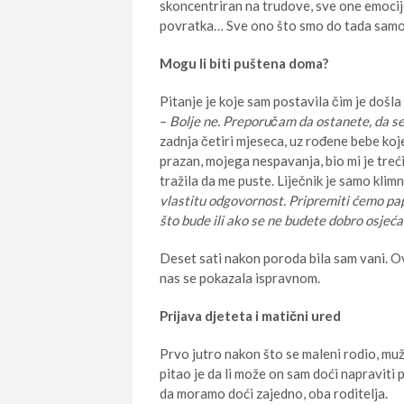
skoncentriran na trudove, sve one emocije
povratka… Sve ono što smo do tada samo sl
Mogu li biti puštena doma?
Pitanje je koje sam postavila čim je došla
–
Bolje ne. Preporučam da ostanete, da se
zadnja četiri mjeseca, uz rođene bebe koje
prazan, mojega nespavanja, bio mi je treći
tražila da me puste. Liječnik je samo kli
vlastitu odgovornost. Pripremiti ćemo papi
što bude ili ako se ne budete dobro osjećali
Deset sati nakon poroda bila sam vani. Ovo
nas se pokazala ispravnom.
Prijava djeteta i matični ured
Prvo jutro nakon što se maleni rodio, muž j
pitao je da li može on sam doći napraviti 
da moramo doći zajedno, oba roditelja.