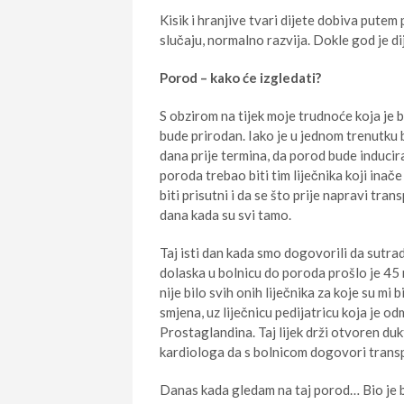
Kisik i hranjive tvari dijete dobiva putem
slučaju, normalno razvija. Dokle god je dij
Porod – kako će izgledati?
S obzirom na tijek moje trudnoće koja je b
bude prirodan. Iako je u jednom trenutku 
dana prije termina, da porod bude inducira
poroda trebao biti tim liječnika koji inač
biti prisutni i da se što prije napravi t
dana kada su svi tamo.
Taj isti dan kada smo dogovorili da sutra
dolaska u bolnicu do poroda prošlo je 45 m
nije bilo svih onih liječnika za koje su mi 
smjena, uz liječnicu pedijatricu koja je 
Prostaglandina. Taj lijek drži otvoren du
kardiologa da s bolnicom dogovori trans
Danas kada gledam na taj porod… Bio je brz,