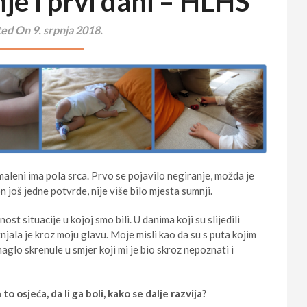
je i prvi dani – HLHS
ed On 9. srpnja 2018.
aleni ima pola srca. Prvo se pojavilo negiranje, možda je
n još jedne potvrde, nije više bilo mjesta sumnji.
st situacije u kojoj smo bili. U danima koji su slijedili
njala je kroz moju glavu. Moje misli kao da su s puta kojim
aglo skrenule u smjer koji mi je bio skroz nepoznati i
to osjeća, da li ga boli, kako se dalje razvija?