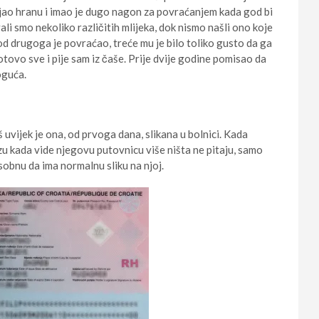
jao hranu i imao je dugo nagon za povraćanjem kada god bi
li smo nekoliko različitih mlijeka, dok nismo našli ono koje
 od drugoga je povraćao, treće mu je bilo toliko gusto da ga
tovo sve i pije sam iz čaše. Prije dvije godine pomisao da
oguća.
š uvijek je ona, od prvoga dana, slikana u bolnici. Kada
zu kada vide njegovu putovnicu više ništa ne pitaju, samo
sobnu da ima normalnu sliku na njoj.