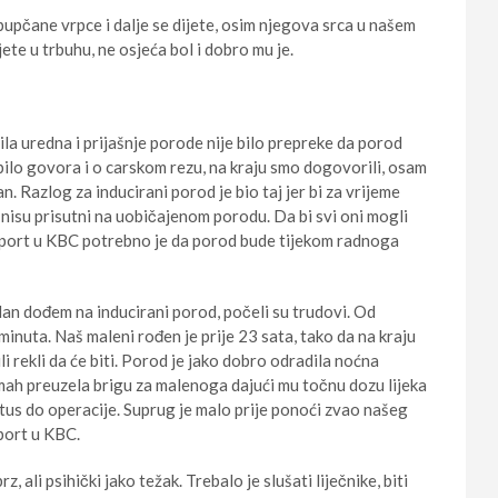
 pupčane vrpce i dalje se dijete, osim njegova srca u našem
ete u trbuhu, ne osjeća bol i dobro mu je.
ila uredna i prijašnje porode nije bilo prepreke da porod
bilo govora i o carskom rezu, na kraju smo dogovorili, osam
n. Razlog za inducirani porod je bio taj jer bi za vrijeme
e nisu prisutni na uobičajenom porodu. Da bi svi oni mogli
ransport u KBC potrebno je da porod bude tijekom radnoga
dan dođem na inducirani porod, počeli su trudovi. Od
inuta. Naš maleni rođen je prije 23 sata, tako da na kraju
bili rekli da će biti. Porod je jako dobro odradila noćna
odmah preuzela brigu za malenoga dajući mu točnu dozu lijeka
ktus do operacije. Suprug je malo prije ponoći zvao našeg
port u KBC.
 ali psihički jako težak. Trebalo je slušati liječnike, biti