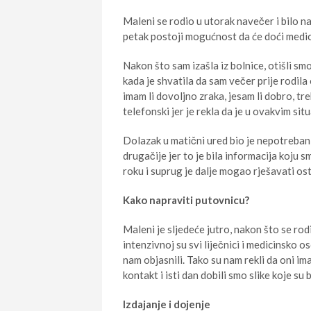
Maleni se rodio u utorak navečer i bilo nam
petak postoji mogućnost da će doći medici
Nakon što sam izašla iz bolnice, otišli sm
kada je shvatila da sam večer prije rodila
imam li dovoljno zraka, jesam li dobro, tre
telefonski jer je rekla da je u ovakvim si
Dolazak u matični ured bio je nepotreban i
drugačije jer to je bila informacija koju 
roku i suprug je dalje mogao rješavati ost
Kako napraviti putovnicu?
Maleni je sljedeće jutro, nakon što se rod
intenzivnoj su svi liječnici i medicinsko oso
nam objasnili. Tako su nam rekli da oni im
kontakt i isti dan dobili smo slike koje su
Izdajanje i dojenje