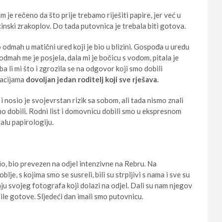
 je rečeno da što prije trebamo riješiti papire, jer već u
nski zrakoplov. Do tada putovnica je trebala biti gotova.
o odmah u matični ured koji je bio u blizini. Gospođa u uredu
 odmah me je posjela, dala mi je bočicu s vodom, pitala je
ba li mi što i zgrozila se na odgovor koji smo dobili
tuacijama
dovoljan jedan roditelj
koji sve rješava.
 nosio je svojevrstan rizik sa sobom, ali tada nismo znali
smo dobili. Rodni list i domovnicu dobili smo u ekspresnom
alu papirologiju.
io, bio prevezen na odjel intenzivne na Rebru. Na
blje, s kojima smo se susreli, bili su strpljivi s nama i sve su
aju svojeg fotografa koji dolazi na odjel. Dali su nam njegov
 bile gotove. Sljedeći dan imali smo putovnicu.