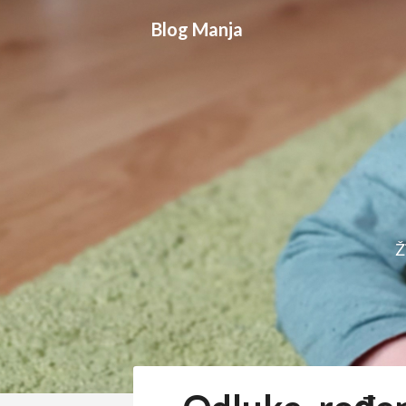
Skip
Blog Manja
to
content
Ž