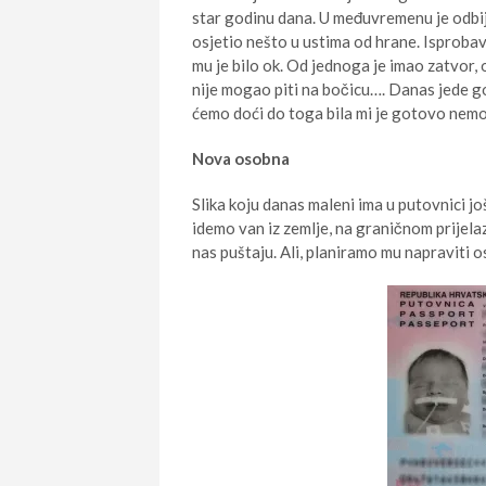
star godinu dana. U međuvremenu je odbi
osjetio nešto u ustima od hrane. Isprobava
mu je bilo ok. Od jednoga je imao zatvor,
nije mogao piti na bočicu…. Danas jede go
ćemo doći do toga bila mi je gotovo nem
Nova osobna
Slika koju danas maleni ima u putovnici jo
idemo van iz zemlje, na graničnom prijela
nas puštaju. Ali, planiramo mu napraviti o