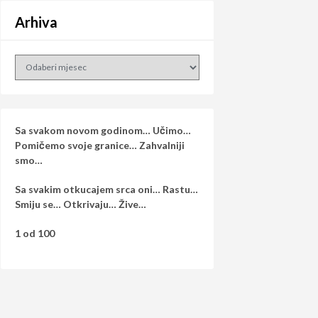
Arhiva
Arhiva
Sa svakom novom godinom… Učimo…
Pomičemo svoje granice… Zahvalniji
smo…
Sa svakim otkucajem srca oni… Rastu…
Smiju se… Otkrivaju… Žive…
1 od 100