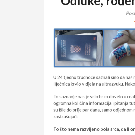
Odluke, rođen
Post
U 24 tjednu trudnoće saznali smo da naš m
liječnica krvio vidjela na ultrazvuku. Nako
To saznanje nas je vrlo brzo dovelo u realno
ogromna količina informacija i pitanja tut
su išle do prije par dana, samo odjednom n
zastrašujući.
To što nema razvijeno pola srca, da li on 