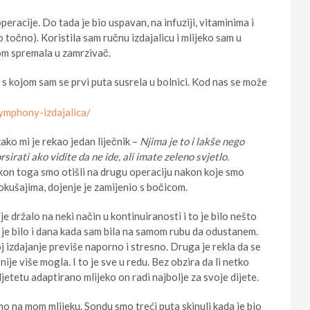
eracije. Do tada je bio uspavan, na infuziji, vitaminima i
 točno). Koristila sam ručnu izdajalicu i mlijeko sam u
om spremala u zamrzivač.
s kojom sam se prvi puta susrela u bolnici. Kod nas se može
ymphony-izdajalica/
ako mi je rekao jedan liječnik –
Njima je to i lakše nego
irati ako vidite da ne ide, ali imate zeleno svjetlo.
kon toga smo otišli na drugu operaciju nakon koje smo
pokušajima, dojenje je zamijenio s bočicom.
 držalo na neki način u kontinuiranosti i to je bilo nešto
 je bilo i dana kada sam bila na samom rubu da odustanem.
joj izdajanje previše naporno i stresno. Druga je rekla da se
 nije više mogla. I to je sve u redu. Bez obzira da li netko
 djetetu adaptirano mlijeko on radi najbolje za svoje dijete.
o na mom mlijeku. Sondu smo treći puta skinuli kada je bio