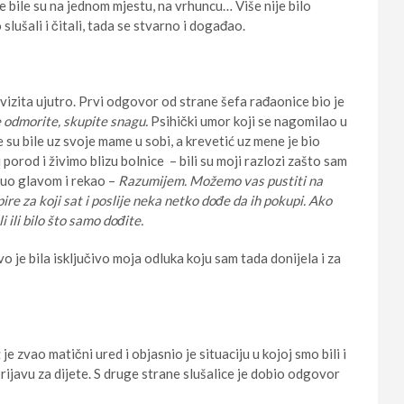
 bile su na jednom mjestu, na vrhuncu… Više nije bilo
ušali i čitali, tada se stvarno i događao.
 vizita ujutro. Prvi odgovor od strane šefa rađaonice bio je
 odmorite, skupite snagu.
Psihički umor koji se nagomilao u
 su bile uz svoje mame u sobi, a krevetić uz mene je bio
 porod i živimo blizu bolnice – bili su moji razlozi zašto sam
mnuo glavom i rekao –
Razumijem. Možemo vas pustiti na
re za koji sat i poslije neka netko dođe da ih pokupi. Ako
 ili bilo što samo dođite.
 je bila isključivo moja odluka koju sam tada donijela i za
e zvao matični ured i objasnio je situaciju u kojoj smo bili i
prijavu za dijete. S druge strane slušalice je dobio odgovor