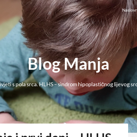
Naslovn
Blog Manja
ivjeti s pola srca. HLHS – sindrom hipoplastičnog lijevog sr