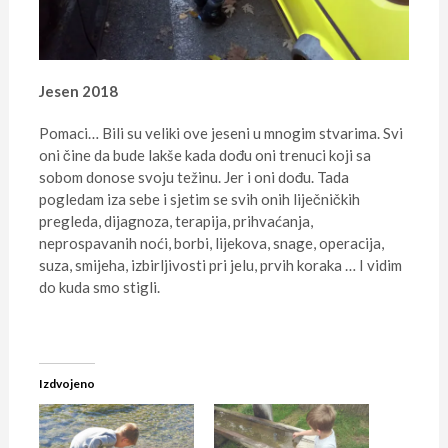
Jesen 2018
Pomaci… Bili su veliki ove jeseni u mnogim stvarima. Svi
oni čine da bude lakše kada dođu oni trenuci koji sa
sobom donose svoju težinu. Jer i oni dođu. Tada
pogledam iza sebe i sjetim se svih onih liječničkih
pregleda, dijagnoza, terapija, prihvaćanja,
neprospavanih noći, borbi, lijekova, snage, operacija,
suza, smijeha, izbirljivosti pri jelu, prvih koraka … I vidim
do kuda smo stigli.
Izdvojeno