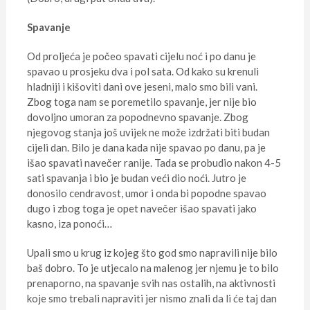
Spavanje
Od proljeća je počeo spavati cijelu noć i po danu je
spavao u prosjeku dva i pol sata. Od kako su krenuli
hladniji i kišoviti dani ove jeseni, malo smo bili vani.
Zbog toga nam se poremetilo spavanje, jer nije bio
dovoljno umoran za popodnevno spavanje. Zbog
njegovog stanja još uvijek ne može izdržati biti budan
cijeli dan. Bilo je dana kada nije spavao po danu, pa je
išao spavati navečer ranije. Tada se probudio nakon 4-5
sati spavanja i bio je budan veći dio noći. Jutro je
donosilo cendravost, umor i onda bi popodne spavao
dugo i zbog toga je opet navečer išao spavati jako
kasno, iza ponoći…
Upali smo u krug iz kojeg što god smo napravili nije bilo
baš dobro. To je utjecalo na malenog jer njemu je to bilo
prenaporno, na spavanje svih nas ostalih, na aktivnosti
koje smo trebali napraviti jer nismo znali da li će taj dan