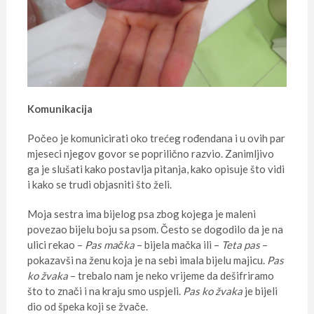
Komunikacija
Počeo je komunicirati oko trećeg rođendana i u ovih par
mjeseci njegov govor se poprilično razvio. Zanimljivo
ga je slušati kako postavlja pitanja, kako opisuje što vidi
i kako se trudi objasniti što želi.
Moja sestra ima bijelog psa zbog kojega je maleni
povezao bijelu boju sa psom. Često se dogodilo da je na
ulici rekao –
Pas mačka
– bijela mačka ili –
Teta pas
–
pokazavši na ženu koja je na sebi imala bijelu majicu.
Pas
ko žvaka
– trebalo nam je neko vrijeme da dešifriramo
što to znači i na kraju smo uspjeli.
Pas ko žvaka
je bijeli
dio od špeka koji se žvače.