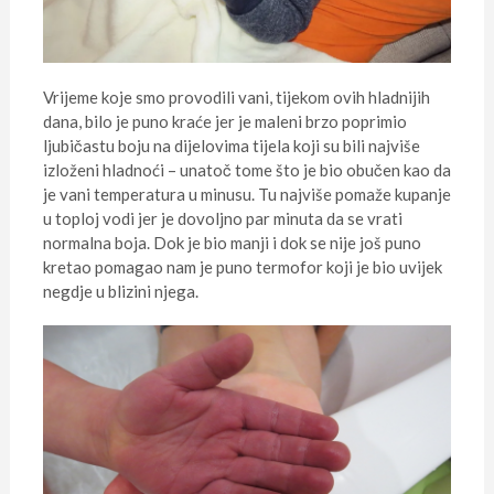
Vrijeme koje smo provodili vani, tijekom ovih hladnijih
dana, bilo je puno kraće jer je maleni brzo poprimio
ljubičastu boju na dijelovima tijela koji su bili najviše
izloženi hladnoći – unatoč tome što je bio obučen kao da
je vani temperatura u minusu. Tu najviše pomaže kupanje
u toploj vodi jer je dovoljno par minuta da se vrati
normalna boja. Dok je bio manji i dok se nije još puno
kretao pomagao nam je puno termofor koji je bio uvijek
negdje u blizini njega.