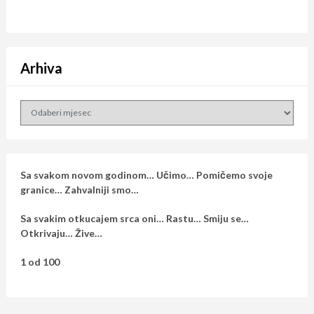
Arhiva
Arhiva
Sa svakom novom godinom… Učimo… Pomičemo svoje
granice… Zahvalniji smo…
Sa svakim otkucajem srca oni… Rastu… Smiju se…
Otkrivaju… Žive…
1 od 100