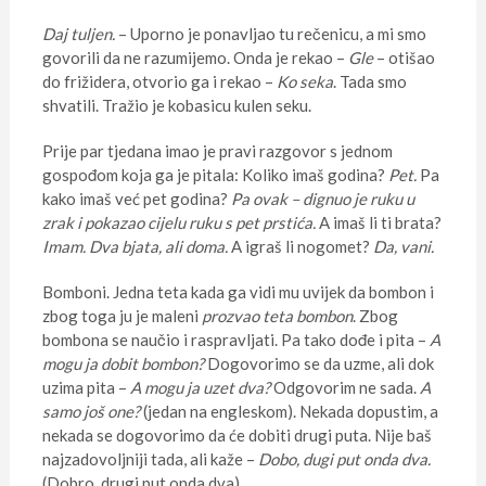
Daj tuljen.
– Uporno je ponavljao tu rečenicu, a mi smo
govorili da ne razumijemo. Onda je rekao –
Gle
– otišao
do frižidera, otvorio ga i rekao –
Ko seka
. Tada smo
shvatili. Tražio je kobasicu kulen seku.
Prije par tjedana imao je pravi razgovor s jednom
gospođom koja ga je pitala: Koliko imaš godina?
Pet.
Pa
kako imaš već pet godina?
Pa ovak – dignuo je ruku u
zrak i pokazao cijelu ruku s pet prstića.
A imaš li ti brata?
Imam.
Dva bjata, ali doma.
A igraš li nogomet?
Da, vani.
Bomboni. Jedna teta kada ga vidi mu uvijek da bombon i
zbog toga ju je maleni
prozvao teta bombon
. Zbog
bombona se naučio i raspravljati. Pa tako dođe i pita –
A
mogu ja dobit bombon?
Dogovorimo se da uzme, ali dok
uzima pita –
A mogu ja uzet dva?
Odgovorim ne sada.
A
samo još one?
(jedan na engleskom). Nekada dopustim, a
nekada se dogovorimo da će dobiti drugi puta. Nije baš
najzadovoljniji tada, ali kaže –
Dobo, dugi put onda dva.
(Dobro, drugi put onda dva).