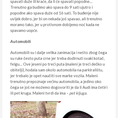
spavati duže ili kraće, da li će spavati popodne…
Trenutno ga budimo ako spava do 9 sati ujutro i
popodne ako spava duže od 16 sati. To buđenje nije
uvijek dobro, jer bi on nekada još spavao, ali trenutno
moramo tako, jer u protivnom dobijemo noć kada ne
spavamo uopće.
Automobili
Automobili su i dalje velika zanimacija i nešto zbog čega
su ruke često puta crne jer treba dodirnuti svaki kotač,
felgu… Ove jeseni po treći puta (maleni je treći dečko u
obitelji), hodala sam okolo automobila na parkiralištu,
jer trebalo je opet naučiti sve marke vozila. Maleni
trenutno prepoznaje većinu automobila, a jedino oko
čega se još ne možemo dogovoriti je da li Audi ima četiri
ili pet kruga. Maleni tvrdi da ima –
pet kljuga.