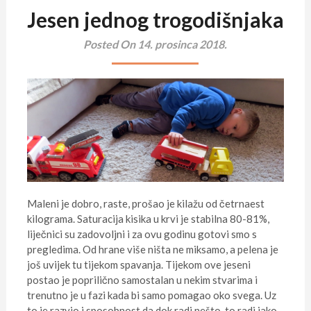
Jesen jednog trogodišnjaka
Posted On 14. prosinca 2018.
Maleni je dobro, raste, prošao je kilažu od četrnaest
kilograma. Saturacija kisika u krvi je stabilna 80-81%,
liječnici su zadovoljni i za ovu godinu gotovi smo s
pregledima. Od hrane više ništa ne miksamo, a pelena je
još uvijek tu tijekom spavanja. Tijekom ove jeseni
postao je poprilično samostalan u nekim stvarima i
trenutno je u fazi kada bi samo pomagao oko svega. Uz
to je razvio i sposobnost da dok radi nešto, to radi jako