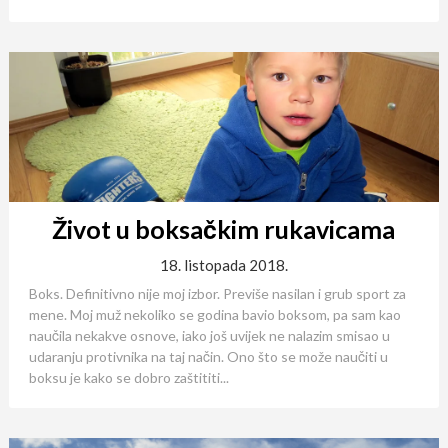
Život u boksačkim rukavicama
18. listopada 2018.
Boks. Definitivno nije moj izbor. Previše nasilan i grub sport za
mene. Moj muž nekoliko se godina bavio boksom, pa sam kao
naučila nekakve osnove, iako još uvijek ne nalazim smisao u
udaranju protivnika na taj način. Ono što se može naučiti u
boksu je kako se dobro zaštititi...