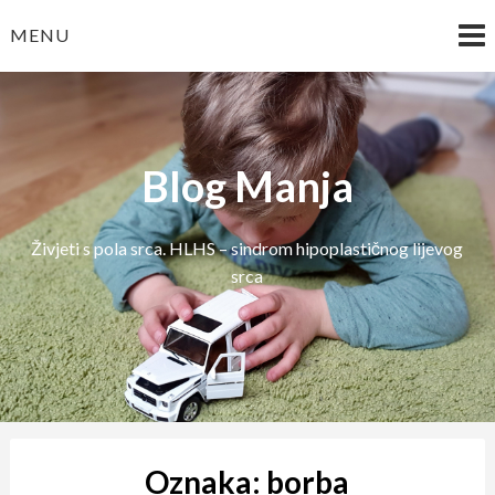
Skip
MENU
to
content
Blog Manja
Živjeti s pola srca. HLHS – sindrom hipoplastičnog lijevog
srca
Oznaka:
borba