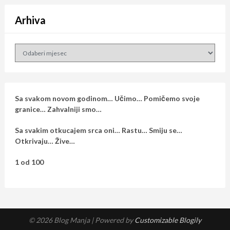
Arhiva
Arhiva
Sa svakom novom godinom… Učimo… Pomičemo svoje
granice… Zahvalniji smo…
Sa svakim otkucajem srca oni… Rastu… Smiju se…
Otkrivaju… Žive…
1 od 100
© 2026 Blog Manja
| Powered by
Customizable Blogily