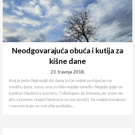
Neodgovarajuća obuća i kutija za
kišne dane
23. travnja 2018.
Kraj je ljeta. Najtopliji dio dana još je uvijek podsjećao na
sredinu ljeta. Jutra, ona su bila negdje između. Negdje gdje se
toplina i hladnoća susreću. Odlučujem da krenem, jer znam da
ako ostanem stajati hladnoća će me dostići. Sa svakim korakom
i suncem koje se sve više podizalo,...