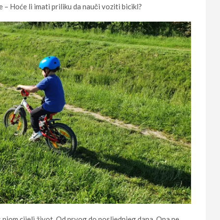
 Hoće li imati priliku da nauči voziti bicikl?
s njom cijeli život. Od prvog do posljednjeg dana. Ona ne