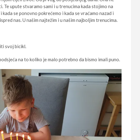
ti. Te upute stvaramo sami i u trenucima kada stojimo na
i kada se ponovno pokrećemo i kada se vraćamo nazad i
spred nas. U našim najtežim i u našim najboljim trenucima.
i svoj bicikl.
 podsjeća na to koliko je malo potrebno da bismo imali puno.