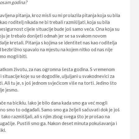
 osam godina?
ena pitanja, kroz misli su mi prolazila pitanja koja su bila
ao roditelj nikada ne bi trebali razmišljati, koja su bila
i nesigurnost cijele situacije bude još samo veća. Ona koja su
oju je trebalo donijeti odmah jer se sa svakom novom
je kretali. Pitanja s kojima se identitet nas kao roditelja
 bezbrižno spavalo na mjestu na kojem nitko od nas nije
smo mogli biti.
kratkom životu, za nas ogromna šesta godina. S vremenom
 situacije koje su se dogodile, uljuljani u svakodnevici za
. Ali tu je, s još jednom svjećicom više na torti. Jedino što
je jesmo.
e na biciklu. Iako je bilo dana kada smo ga već mogli
jesno smo to odgađali. Samo smo ga željeli sačuvati dok je još
ako razmišljali, ali s njim zbog svega što je prošao na
gačije. Pustili smo ga. Nakon deset minuta pokušavanja i
ikl.