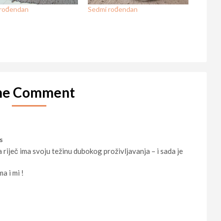
 rođendan
Sedmi rođendan
ne Comment
s
 riječ ima svoju težinu dubokog proživljavanja – i sada je
a i mi !