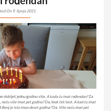
ti rođendan
ed On 9. lipnja 2021.
n dobiješ jednu godinu više.
A kada ću imat rođendan?
Za
, neću više imat pet godina?
Da, imat ćeš šest.
A kad ću imat
A Benj je isto imao deset godina?
Da.
Više neću imat pet