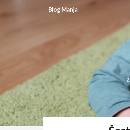
Skip
Blog Manja
to
content
Ž