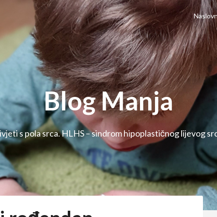
Naslovn
Blog Manja
ivjeti s pola srca. HLHS – sindrom hipoplastičnog lijevog sr