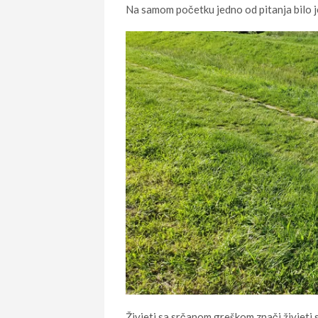
Na samom početku jedno od pitanja bilo je –
Živjeti sa srčanom greškom znači živjeti 