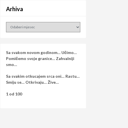
Arhiva
Arhiva
Sa svakom novom godinom… Učimo…
Pomičemo svoje granice… Zahvalniji
smo…
Sa svakim otkucajem srca oni… Rastu…
Smiju se… Otkrivaju… Žive…
1 od 100