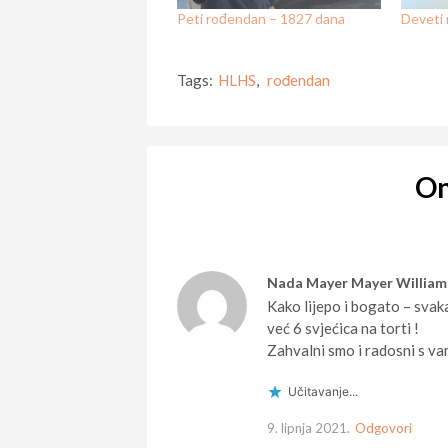
Peti rođendan – 1827 dana
Deveti
Tags:
HLHS
,
rođendan
O
Nada Mayer Mayer William
Kako lijepo i bogato – svaka
već 6 svjećica na torti !
Zahvalni smo i radosni s vam
Učitavanje...
9. lipnja 2021.
Odgovori