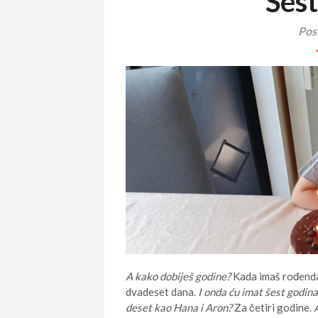
Šes
Post
A kako dobiješ godine?
Kada imaš rođenda
dvadeset dana.
I onda ću imat šest godina
deset kao Hana i Aron?
Za četiri godine.