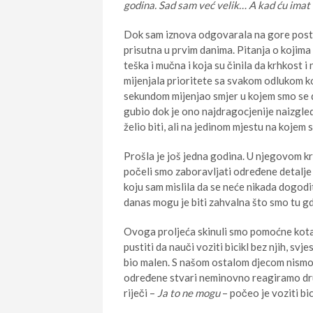
godina. Sad sam već velik… A kad ću imat
Dok sam iznova odgovarala na gore postavlj
prisutna u prvim danima. Pitanja o kojima k
teška i mučna i koja su činila da krhkost 
mijenjala prioritete sa svakom odlukom k
sekundom mijenjao smjer u kojem smo se dal
gubio dok je ono najdragocjenije naizgled
želio biti, ali na jedinom mjestu na kojem 
Prošla je još jedna godina. U njegovom 
počeli smo zaboravljati određene detalje i
koju sam mislila da se neće nikada dogoditi
danas mogu je biti zahvalna što smo tu gd
Ovoga proljeća skinuli smo pomoćne kotač
pustiti da nauči voziti bicikl bez njih, sv
bio malen. S našom ostalom djecom nismo t
određene stvari neminovno reagiramo dru
riječi –
Ja to ne mogu
– počeo je voziti bic