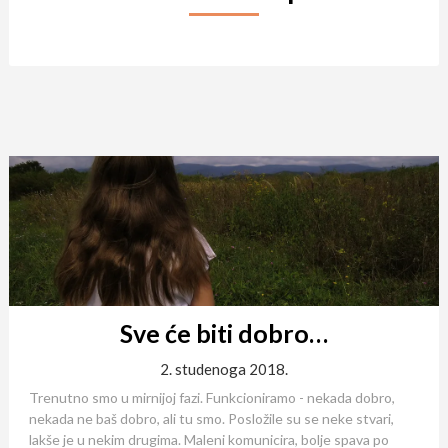
Sve će biti dobro…
2. studenoga 2018.
Trenutno smo u mirnijoj fazi. Funkcioniramo - nekada dobro,
nekada ne baš dobro, ali tu smo. Posložile su se neke stvari,
lakše je u nekim drugima. Maleni komunicira, bolje spava po