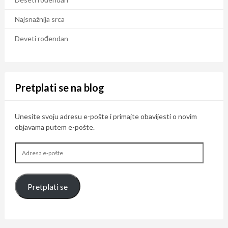
Najsnažnija srca
Deveti rođendan
Pretplati se na blog
Unesite svoju adresu e-pošte i primajte obavijesti o novim
objavama putem e-pošte.
Adresa
e-
pošte
Pretplati se