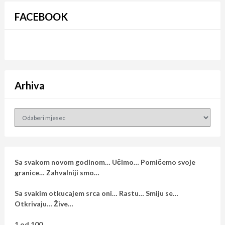
FACEBOOK
Arhiva
Arhiva
Sa svakom novom godinom… Učimo… Pomičemo svoje
granice… Zahvalniji smo…
Sa svakim otkucajem srca oni… Rastu… Smiju se…
Otkrivaju… Žive…
1 od 100