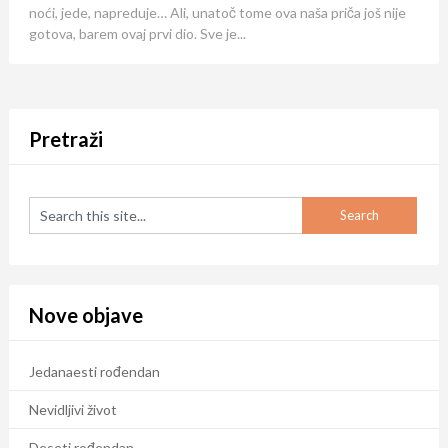
noći, jede, napreduje… Ali, unatoč tome ova naša priča još nije
gotova, barem ovaj prvi dio. Sve je...
Pretraži
Nove objave
Jedanaesti rođendan
Nevidljivi život
Deseti rođendan