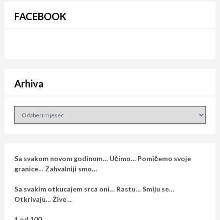
FACEBOOK
Arhiva
Arhiva
Sa svakom novom godinom… Učimo… Pomičemo svoje
granice… Zahvalniji smo…
Sa svakim otkucajem srca oni… Rastu… Smiju se…
Otkrivaju… Žive…
1 od 100