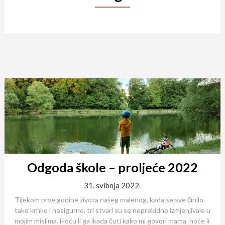
Odgoda škole – proljeće 2022
31. svibnja 2022.
Tijekom prve godine života našeg malenog, kada se sve činilo
tako krhko i nesigurno, tri stvari su se neprekidno izmjenjivale u
mojim mislima. Hoću li ga ikada čuti kako mi govori mama, hoće li