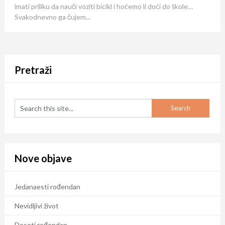
imati priliku da nauči voziti bicikl i hoćemo li doći do škole…
Svakodnevno ga čujem...
Pretraži
Nove objave
Jedanaesti rođendan
Nevidljivi život
Deseti rođendan