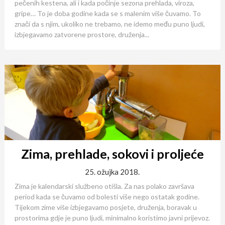
pečenih kestena, ali i kada počinje sezona prehlada, viroza,
gripe… To je doba godine kada se s malenim više čuvamo. To
znači da s njim, ukoliko ne trebamo, ne idemo među puno ljudi,
izbjegavamo zatvorene prostore, druženja...
Zima, prehlade, sokovi i proljeće
25. ožujka 2018.
Zima je kalendarski službeno otišla. Za nas polako završava
period kada se čuvamo od bolesti više nego ostatak godine.
Tijekom zime više izbjegavamo posjete, druženja, boravak u
prostorima gdje je puno ljudi, minimalno koristimo javni prijevoz.