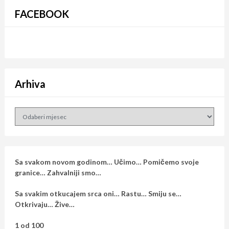
FACEBOOK
Arhiva
Arhiva
Sa svakom novom godinom… Učimo… Pomičemo svoje
granice… Zahvalniji smo…
Sa svakim otkucajem srca oni… Rastu… Smiju se…
Otkrivaju… Žive…
1 od 100