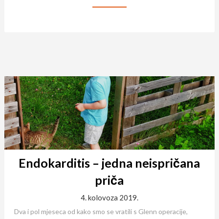
Endokarditis – jedna neispričana
priča
4. kolovoza 2019.
Dva i pol mjeseca od kako smo se vratili s Glenn operacije,