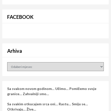
FACEBOOK
Arhiva
Arhiva
Sa svakom novom godinom… Učimo… Pomičemo svoje
granice… Zahvalniji smo…
Sa svakim otkucajem srca oni… Rastu… Smiju se…
Otkrivaju… Žive…