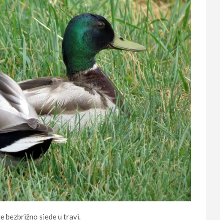
je bezbrižno sjede u travi.