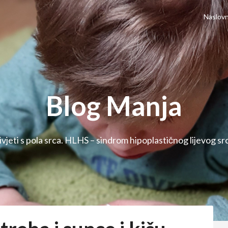
Naslovn
Blog Manja
ivjeti s pola srca. HLHS – sindrom hipoplastičnog lijevog sr