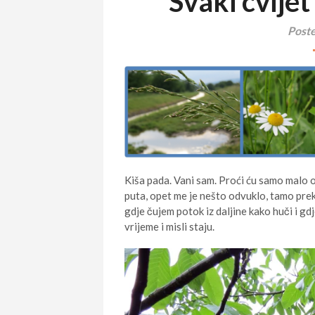
Svaki cvijet
Poste
Kiša pada. Vani sam. Proći ću samo malo o
puta, opet me je nešto odvuklo, tamo pre
gdje čujem potok iz daljine kako huči i gd
vrijeme i misli staju.