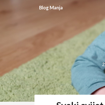
Skip
Blog Manja
to
content
Ž