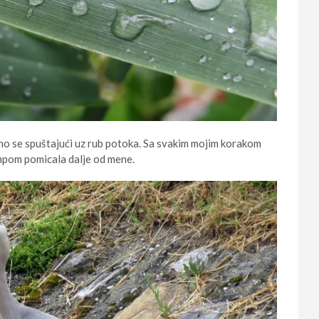
gano se spuštajući uz rub potoka. Sa svakim mojim korakom
empom pomicala dalje od mene.