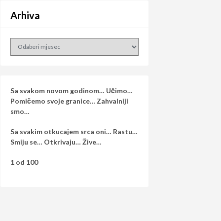
Arhiva
Arhiva
Sa svakom novom godinom… Učimo…
Pomičemo svoje granice… Zahvalniji
smo…
Sa svakim otkucajem srca oni… Rastu…
Smiju se… Otkrivaju… Žive…
1 od 100