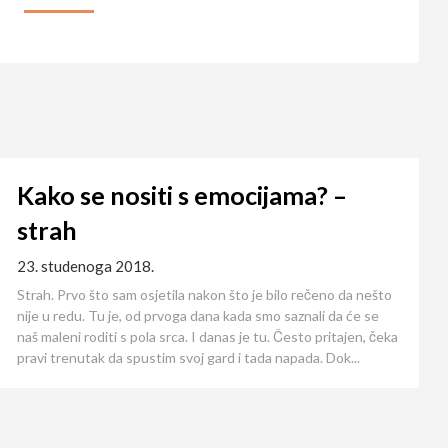
Kako se nositi s emocijama? –
strah
23. studenoga 2018.
Strah. Prvo što sam osjetila nakon što je bilo rečeno da nešto
nije u redu. Tu je, od prvoga dana kada smo saznali da će se
naš maleni roditi s pola srca. I danas je tu. Često pritajen, čeka
pravi trenutak da spustim svoj gard i tada napada. Dok...