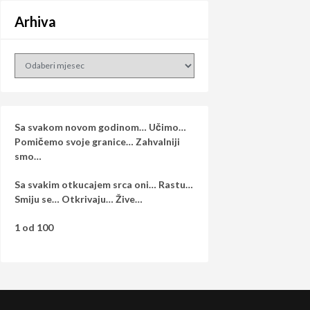
Arhiva
Arhiva
Sa svakom novom godinom… Učimo…
Pomičemo svoje granice… Zahvalniji
smo…
Sa svakim otkucajem srca oni… Rastu…
Smiju se… Otkrivaju… Žive…
1 od 100