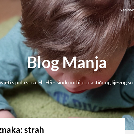
Naslovn
Blog Manja
ivjeti s pola srca. HLHS – sindrom hipoplastičnog lijevog sr
znaka:
strah