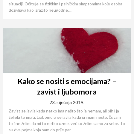
situaciji. Očituje se fizičkim i psihičkim simptomima koje osoba
doživljava kao izrazito neugodne....
Kako se nositi s emocijama? –
zavist i ljubomora
23. siječnja 2019.
Zavist se javlja kada netko ima nešto što ja nemam, ali bih i ja
željela to imati. Ljubomora se javlja kada ja imam nešto, čuvam
to i ne želim da mi to netko uzme, već to želim samo za sebe. To
su dva pojma koja sam do prije par...