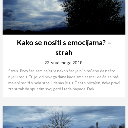
Kako se nositi s emocijama? –
strah
23. studenoga 2018.
Strah. Prvo što sam osjetila nakon što je bilo rečeno da nešto
nije u redu. Tu je, od prvoga dana kada smo saznali da će se naš
maleni roditi s pola srca. I danas je tu. Često pritajen, čeka pravi
trenutak da spustim svoj gard i tada napada. Dok...