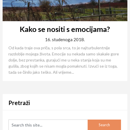
Kako se nositi s emocijama?
16. studenoga 2018.
Od kada traje ova priča, s pola srca, to je najturbulentnije
razdoblje mojega života. Emocije su nekada samo skakale gore
dolje, bez prestanka, gurajući me u neka stanja koja su me
gušila, zbog kojih se nisam mogla pomaknuti. Izvući se iz toga,
tada se činilo jako teško. Ali vrijeme...
Pretraži