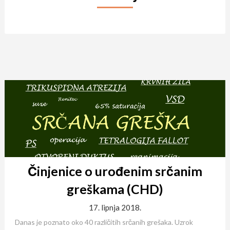
Činjenice o urođenim srčanim
greškama (CHD)
17. lipnja 2018.
Danas je poznato oko 40 različitih srčanih grešaka. Uzrok